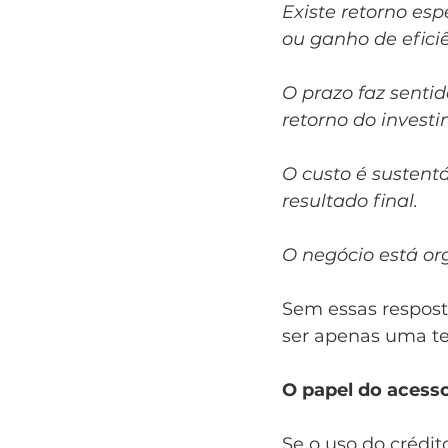
Existe retorno esp
ou ganho de eficiê
O prazo faz senti
retorno do invest
O custo é sustent
resultado final.
O negócio está org
Sem essas resposta
ser apenas uma te
O papel do acess
Se o uso do crédi