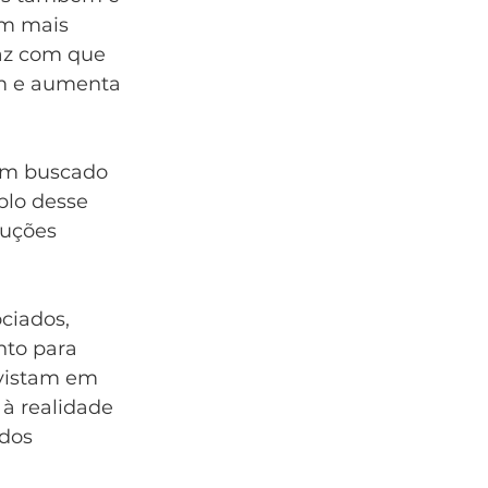
am mais 
faz com que 
m e aumenta 
têm buscado 
plo desse 
luções 
ciados, 
nto para 
nvistam em 
à realidade 
ados