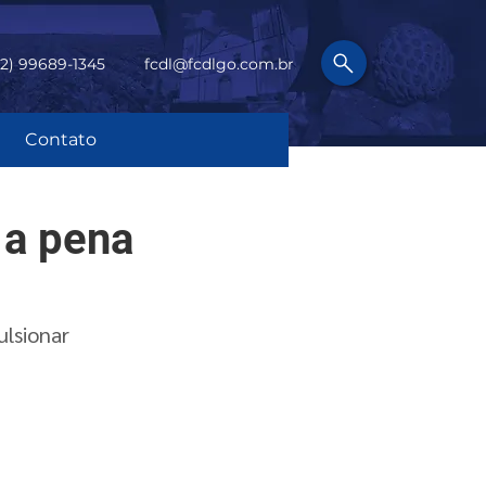
62) 99689-1345
fcdl@fcdlgo.com.br
Contato
 a pena
lsionar 