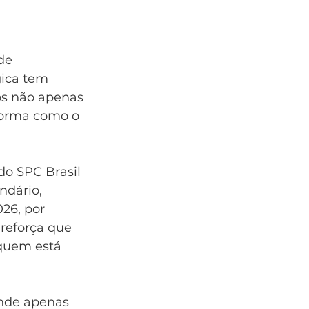
de 
gica tem 
os não apenas 
 forma como o 
 do SPC Brasil 
dário, 
26, por 
reforça que 
quem está 
nde apenas 