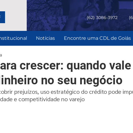
F
(62) 3086-3972
(
nstitucional
Notícias
Encontre uma CDL de Goiás
ra
ara crescer: quando vale
dinheiro no seu negócio
brir prejuízos, uso estratégico do crédito pode impu
idade e competitividade no varejo