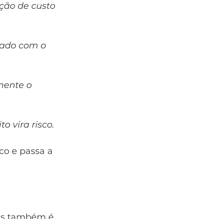
ção de custo 
hado com o 
mente o 
o vira risco.
co e passa a 
das também é 