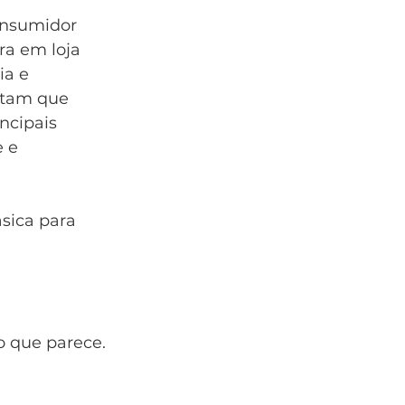
nsumidor 
a em loja 
ia e 
ntam que 
ncipais 
 e 
ásica para 
o que parece. 