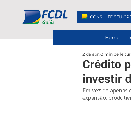
CONSULTE SEU CP
Home
I
2 de abr.
3 min de leitu
Crédito p
investir 
Em vez de apenas co
expansão, produtiv