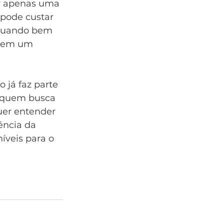
r apenas uma 
pode custar 
, quando bem 
a em um 
 já faz parte 
a quem busca 
uer entender 
ência da 
íveis para o 