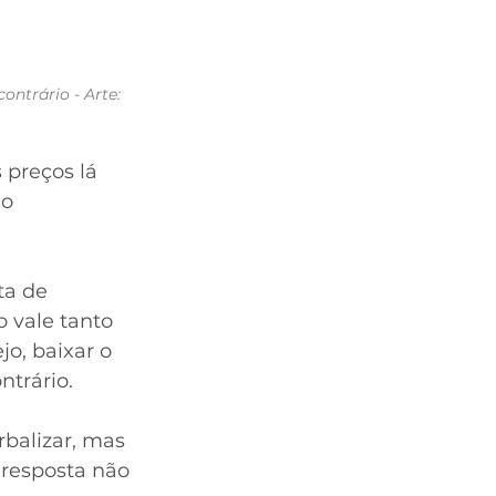
ntrário - Arte: 
preços lá 
o 
ta de 
o vale tanto 
o, baixar o 
trário.
balizar, mas 
 resposta não 