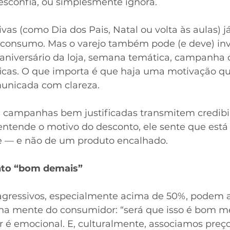
 desconfia, ou simplesmente ignora.
as (como Dia dos Pais, Natal ou volta às aulas) j
e consumo. Mas o varejo também pode (e deve) inv
: aniversário da loja, semana temática, campanha
ficas. O que importa é que haja uma motivação qu
municada com clareza.
s: campanhas bem justificadas transmitem credibil
entende o motivo do desconto, ele sente que está 
 — e não de um produto encalhado.
nto “bom demais”
agressivos, especialmente acima de 50%, podem 
 na mente do consumidor: “será que isso é bom m
r é emocional. E, culturalmente, associamos preço