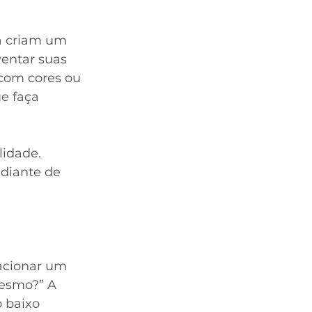
á criam um 
entar suas 
 com cores ou 
e faça 
idade. 
diante de 
acionar um 
esmo?” A 
 baixo 