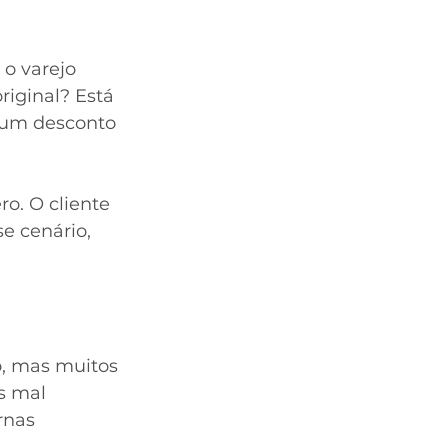
o varejo 
iginal? Está 
 um desconto 
o. O cliente 
e cenário, 
o, mas muitos 
s mal 
rnas 