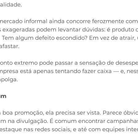
alidade.
 mercado informal ainda concorre ferozmente com 
 exageradas podem levantar dúvidas: é produto or
? Tem algum defeito escondido? Em vez de atrair,
afastar.
conto extremo pode passar a sensação de desesper
presa está apenas tentando fazer caixa — e, ness
mpolga.
um
boa promoção, ela precisa ser vista. Parece óbvi
ecam na divulgação. É comum encontrar campanha
estaque nas redes sociais, e até com equipes inte