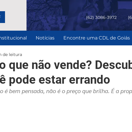
F
(62) 3086-3972
(
nstitucional
Notícias
Encontre uma CDL de Goiás
 de leitura
 que não vende? Descu
ê pode estar errando
é bem pensada, não é o preço que brilha. É a pro