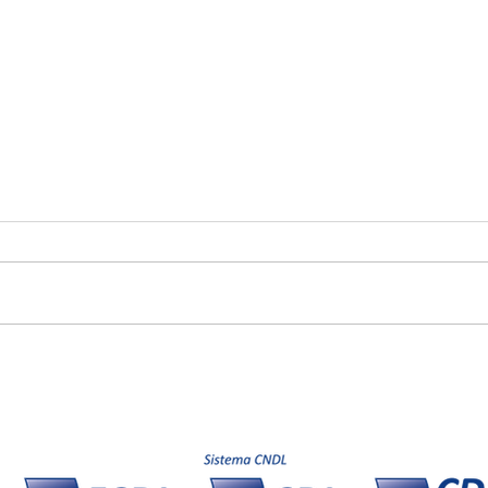
Latam Retail Show 2026 terá
Busc
mais de 230 palestrantes
42,9
CNDL