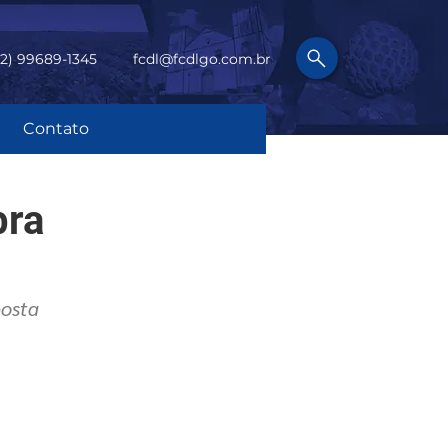
62) 99689-1345
fcdl@fcdlgo.com.br
Contato
bra
posta