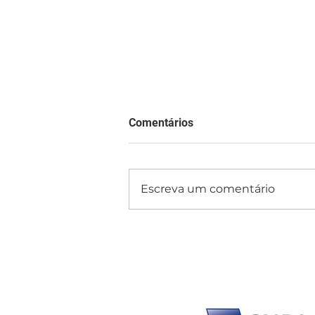
Comentários
Escreva um comentário
Dia dos Pais: 9,3 milhões de
consumidores devem ir às
compras na última hora