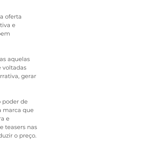
a oferta 
tiva e 
bem 
as aquelas 
 voltadas 
rativa, gerar 
 poder de 
 marca que 
a e 
e teasers nas 
uzir o preço.