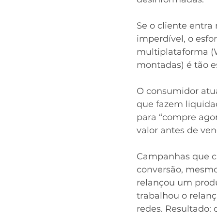
Se o cliente entra 
imperdível, o esfo
multiplataforma (
montadas) é tão es
O consumidor atua
que fazem liquida
para “compre agora
valor antes de ven
Campanhas que cri
conversão, mesmo
relançou um produt
trabalhou o relan
redes. Resultado: