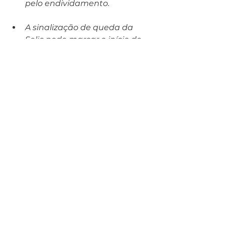
pelo endividamento.
A sinalização de queda da 
Selic pode marcar o início de 
um novo ciclo para o consumo.
Assista também ao vídeo abaixo 
com a especialista em Finanças da 
CNDL, Merula Borges, com a 
análise do Panorama do Comércio 
deste mês.
https://youtube.com/shorts/IviyvGulwuo
?feature=share